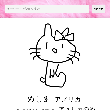
push❤︎
めし系
アメリカ
アメリカのめし
アメリカ★ゲイキャンプ体験記S3