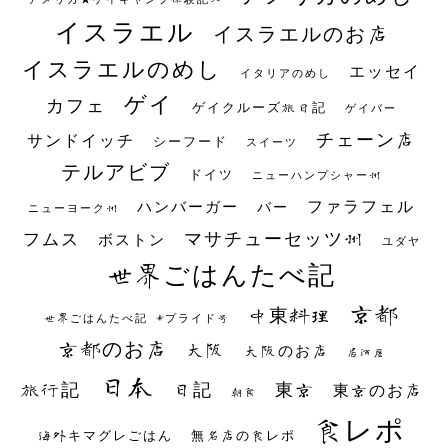
イスラエル
イスラエルのお店
イスラエルのめし
エッセイ
イタリアのめし
ゲイ
カフェ
ゲイクルーズ旅日記
ゲイバー
チェーン店
サンドイッチ
シーフード
スイーツ
テルアビブ
ドイツ
ニューハンプシャー州
ファラフェル
ハンバーガー
バー
ニューヨーク州
マサチューセッツ州
フムス
ボストン
ユダヤ
世界ごはんたべ記
京都
中東料理
世界ごはんたべ記 #プライド号
京都のお店
大阪
大阪のお店
居酒屋
日本
日記
東京
旅行記
東京のお店
朝食
食レポ
海外キマグレごはん
無名店の食レポ