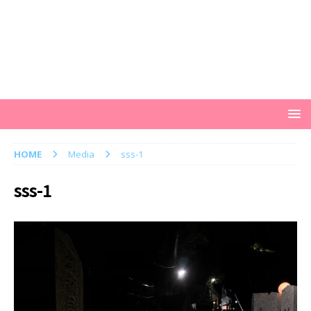
HOME
Media
sss-1
sss-1