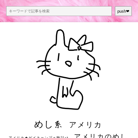
push❤︎
めし系
アメリカ
アメリカのめし
アメリカ★ゲイキャンプ体験記S3