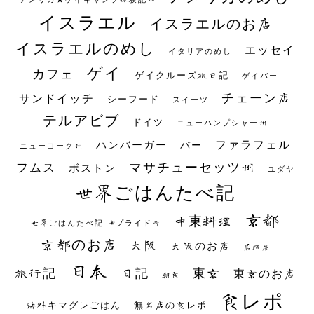
イスラエル
イスラエルのお店
イスラエルのめし
エッセイ
イタリアのめし
ゲイ
カフェ
ゲイクルーズ旅日記
ゲイバー
チェーン店
サンドイッチ
シーフード
スイーツ
テルアビブ
ドイツ
ニューハンプシャー州
ファラフェル
ハンバーガー
バー
ニューヨーク州
マサチューセッツ州
フムス
ボストン
ユダヤ
世界ごはんたべ記
京都
中東料理
世界ごはんたべ記 #プライド号
京都のお店
大阪
大阪のお店
居酒屋
日本
日記
東京
旅行記
東京のお店
朝食
食レポ
海外キマグレごはん
無名店の食レポ