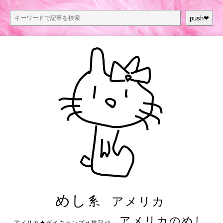
push❤︎
めし系
アメリカ
アメリカのめし
アメリカ★ゲイキャンプ体験記S3