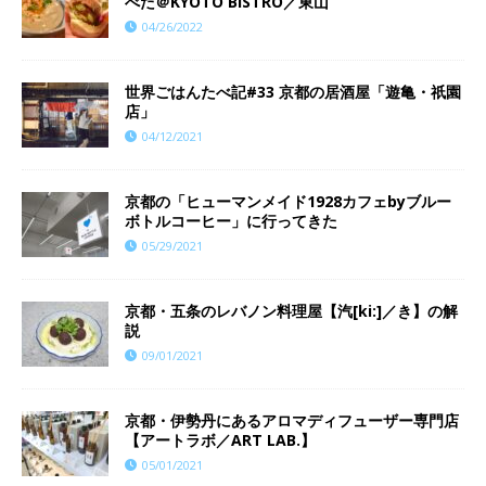
べた＠KYOTO BISTRO／東山
04/26/2022
世界ごはんたべ記#33 京都の居酒屋「遊亀・祇園
店」
04/12/2021
京都の「ヒューマンメイド1928カフェbyブルー
ボトルコーヒー」に行ってきた
05/29/2021
京都・五条のレバノン料理屋【汽[ki:]／き】の解
説
09/01/2021
京都・伊勢丹にあるアロマディフューザー専門店
【アートラボ／ART LAB.】
05/01/2021