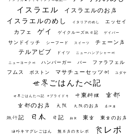
イスラエル
イスラエルのお店
イスラエルのめし
エッセイ
イタリアのめし
ゲイ
カフェ
ゲイクルーズ旅日記
ゲイバー
チェーン店
サンドイッチ
シーフード
スイーツ
テルアビブ
ドイツ
ニューハンプシャー州
ファラフェル
ハンバーガー
バー
ニューヨーク州
マサチューセッツ州
フムス
ボストン
ユダヤ
世界ごはんたべ記
京都
中東料理
世界ごはんたべ記 #プライド号
京都のお店
大阪
大阪のお店
居酒屋
日本
日記
東京
旅行記
東京のお店
朝食
食レポ
海外キマグレごはん
無名店の食レポ