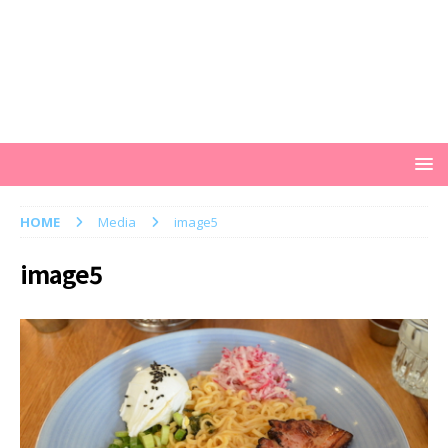
HOME
Media
image5
image5