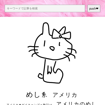
push❤︎
めし系
アメリカ
アメリカのめし
アメリカ★ゲイキャンプ体験記S3