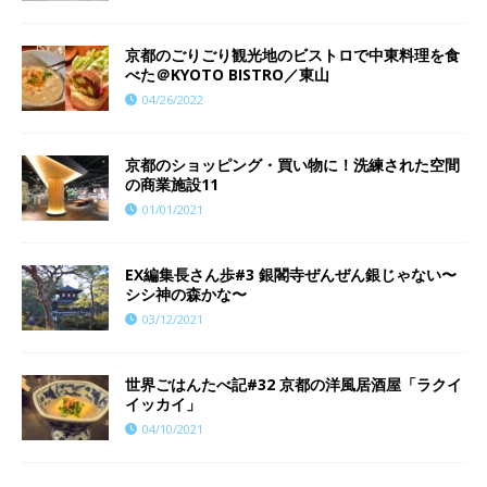
京都のごりごり観光地のビストロで中東料理を食
べた＠KYOTO BISTRO／東山
04/26/2022
京都のショッピング・買い物に！洗練された空間
の商業施設11
01/01/2021
EX編集長さん歩#3 銀閣寺ぜんぜん銀じゃない〜
シシ神の森かな〜
03/12/2021
世界ごはんたべ記#32 京都の洋風居酒屋「ラクイ
イッカイ」
04/10/2021