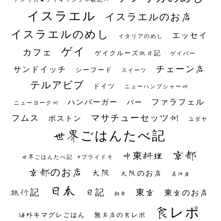
イスラエル
イスラエルのお店
イスラエルのめし
エッセイ
イタリアのめし
ゲイ
カフェ
ゲイクルーズ旅日記
ゲイバー
チェーン店
サンドイッチ
シーフード
スイーツ
テルアビブ
ドイツ
ニューハンプシャー州
ファラフェル
ハンバーガー
バー
ニューヨーク州
マサチューセッツ州
フムス
ボストン
ユダヤ
世界ごはんたべ記
京都
中東料理
世界ごはんたべ記 #プライド号
京都のお店
大阪
大阪のお店
居酒屋
日本
日記
東京
旅行記
東京のお店
朝食
食レポ
海外キマグレごはん
無名店の食レポ