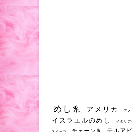
めし系
アメリカ
アメ
イスラエルのめし
イタリア
テルア
チェーン店
スイーツ