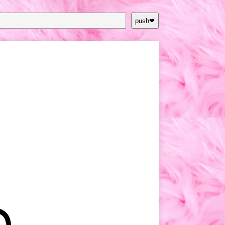
push❤︎