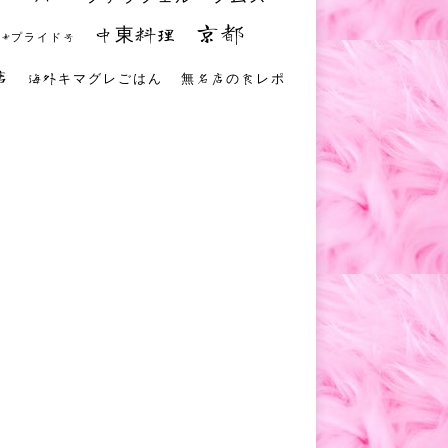
京都
中東料理
 #プライド号
店
海外キマグレごはん
無名店の食レポ