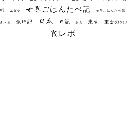
世界ごはんたべ記
州
世界ごはんたべ記
ユダヤ
日本
日記
東京
旅行記
東京のお
朝食
居酒屋
食レポ