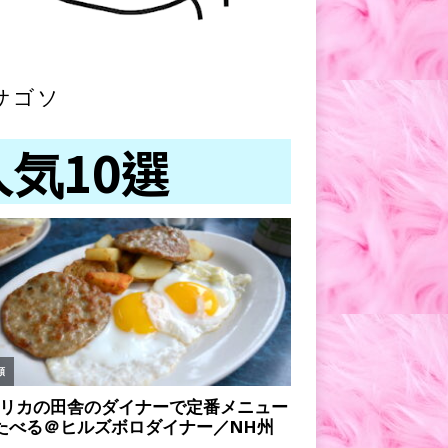
サゴソ
人気10選