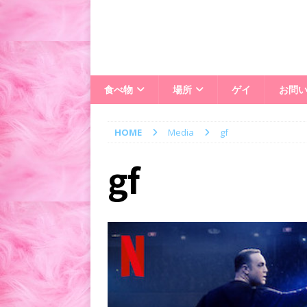
食べ物
場所
ゲイ
お問
HOME
Media
gf
gf