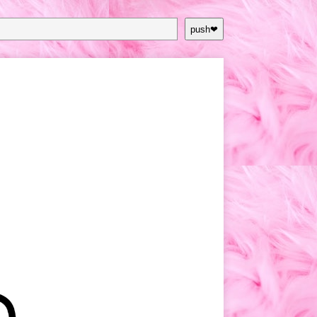
push❤︎