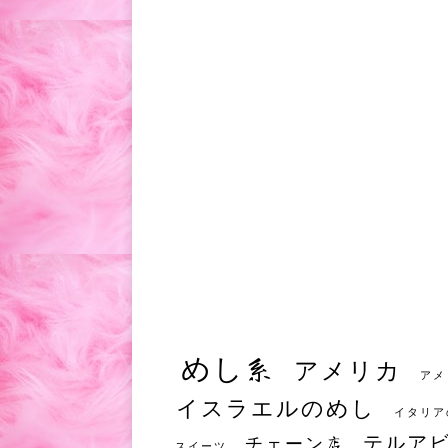
めし系
アメリカ
アメ
イスラエルのめし
イタリア
テルア
チェーン店
スイーツ