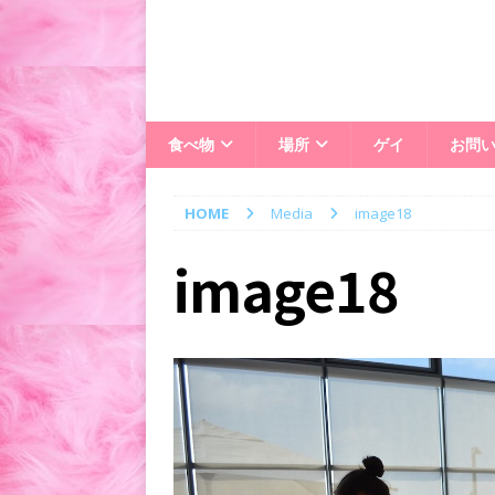
食べ物
場所
ゲイ
お問
HOME
Media
image18
image18