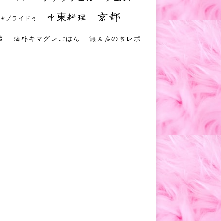
京都
中東料理
 #プライド号
店
海外キマグレごはん
無名店の食レポ