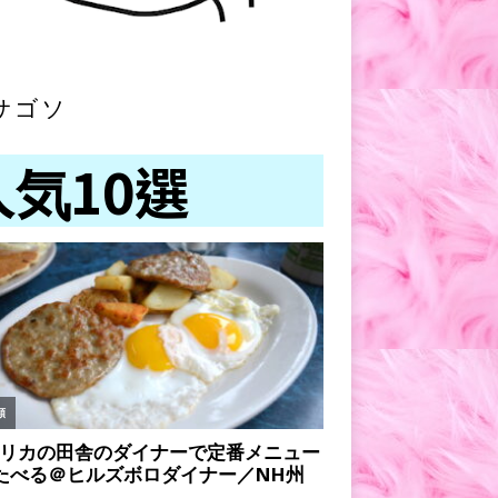
サゴソ
人気10選