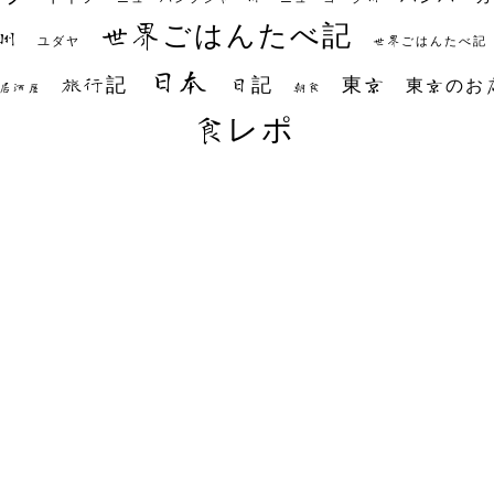
世界ごはんたべ記
州
世界ごはんたべ記
ユダヤ
日本
日記
東京
旅行記
東京のお
朝食
居酒屋
食レポ