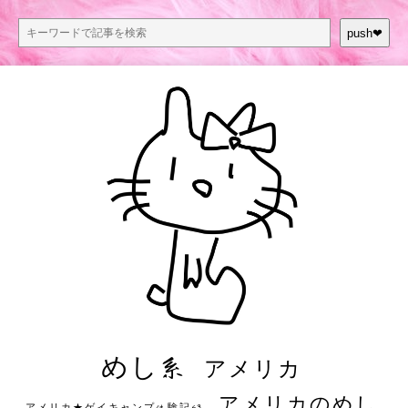
push❤︎
めし系
アメリカ
アメリカのめし
アメリカ★ゲイキャンプ体験記S3