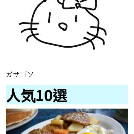
ガサゴソ
人気10選