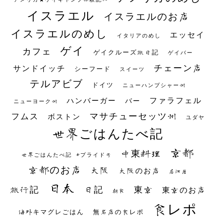
イスラエル
イスラエルのお店
イスラエルのめし
エッセイ
イタリアのめし
ゲイ
カフェ
ゲイクルーズ旅日記
ゲイバー
チェーン店
サンドイッチ
シーフード
スイーツ
テルアビブ
ドイツ
ニューハンプシャー州
ファラフェル
ハンバーガー
バー
ニューヨーク州
マサチューセッツ州
フムス
ボストン
ユダヤ
世界ごはんたべ記
京都
中東料理
世界ごはんたべ記 #プライド号
京都のお店
大阪
大阪のお店
居酒屋
日本
日記
東京
旅行記
東京のお店
朝食
食レポ
海外キマグレごはん
無名店の食レポ