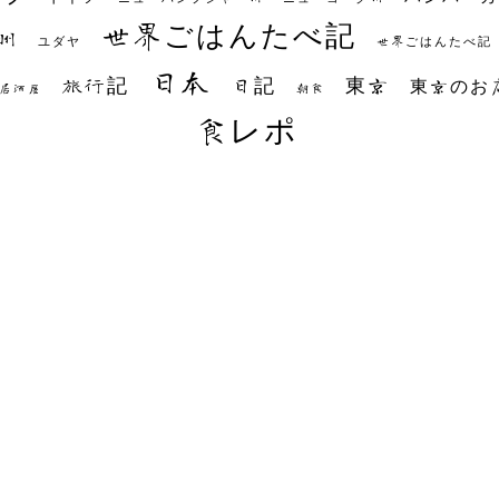
世界ごはんたべ記
州
世界ごはんたべ記
ユダヤ
日本
日記
東京
旅行記
東京のお
朝食
居酒屋
食レポ