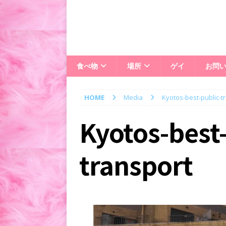
食べ物
場所
ゲイ
お問
HOME
Media
Kyotos-best-public-t
Kyotos-best-
transport