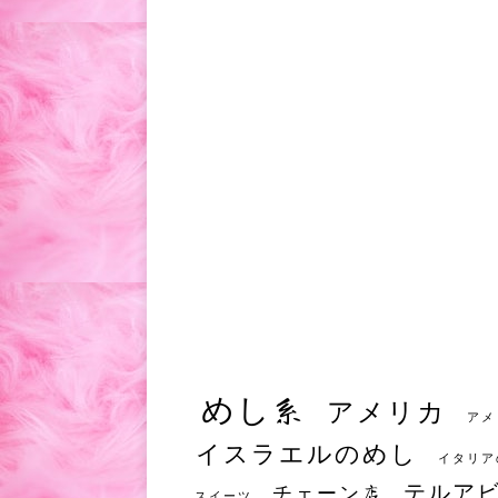
めし系
アメリカ
アメ
イスラエルのめし
イタリア
テルア
チェーン店
スイーツ