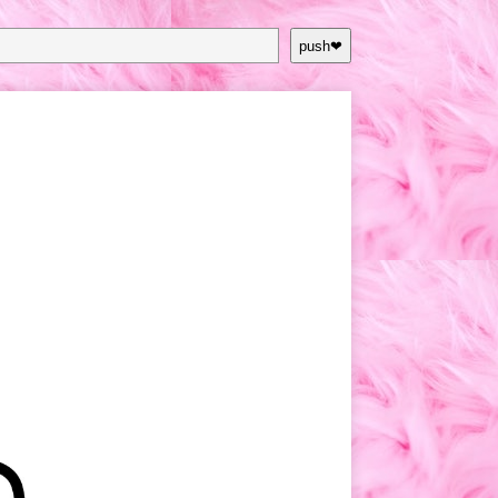
push❤︎