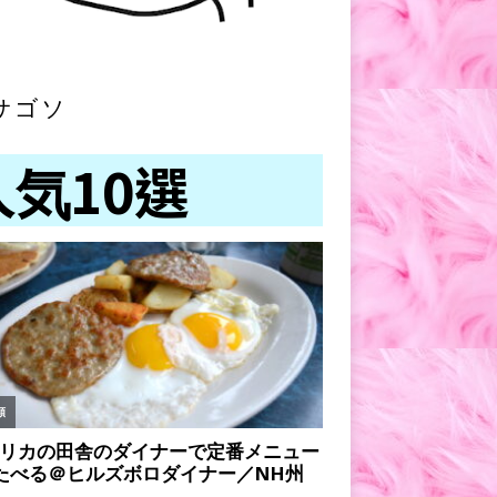
サゴソ
人気10選