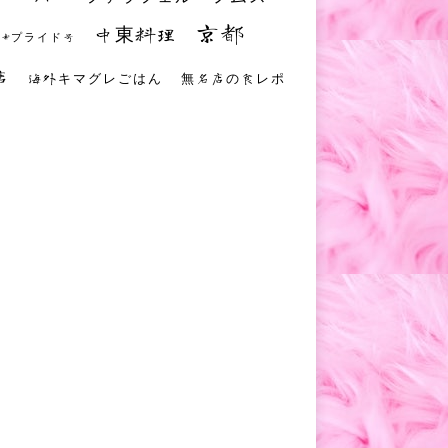
京都
中東料理
 #プライド号
店
海外キマグレごはん
無名店の食レポ