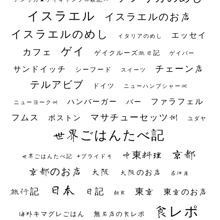
イスラエル
イスラエルのお店
イスラエルのめし
エッセイ
イタリアのめし
ゲイ
カフェ
ゲイクルーズ旅日記
ゲイバー
チェーン店
サンドイッチ
シーフード
スイーツ
テルアビブ
ドイツ
ニューハンプシャー州
ファラフェル
ハンバーガー
バー
ニューヨーク州
マサチューセッツ州
フムス
ボストン
ユダヤ
世界ごはんたべ記
京都
中東料理
世界ごはんたべ記 #プライド号
京都のお店
大阪
大阪のお店
居酒屋
日本
日記
東京
旅行記
東京のお店
朝食
食レポ
海外キマグレごはん
無名店の食レポ