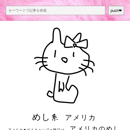
push❤︎
めし系
アメリカ
アメリカのめし
アメリカ★ゲイキャンプ体験記S3