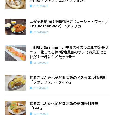
専門店「ファラフェル・ラツォン」
03/07/2021
ユダヤ教徒向け中華料理店【コーシャ・ワック／
The Kosher Wok】inアメリカ
01/24/2022
「刺身／Sashimi」が中東のイスラエルで定番メ
ニュー化してる件/現地最強のサシミ四天王はこ
れだ！〜君にキメたッッ!!〜
03/09/2021
世界ごはんたべ記#15 大阪のイスラエル料理屋
「ファラフェル・タイム」
03/04/2021
世界ごはんたべ記#12 大阪の多国籍料理屋
「L&L」
02/17/2021