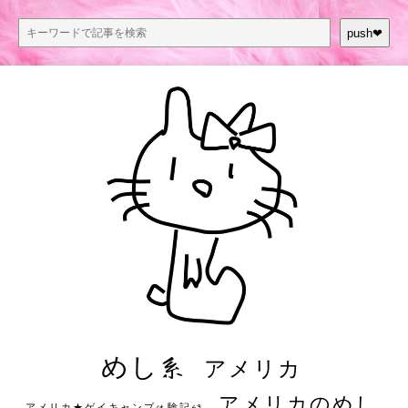
push❤︎
めし系
アメリカ
アメリカのめし
アメリカ★ゲイキャンプ体験記S3