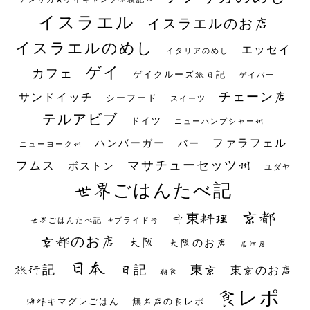
イスラエル
イスラエルのお店
イスラエルのめし
エッセイ
イタリアのめし
ゲイ
カフェ
ゲイクルーズ旅日記
ゲイバー
チェーン店
サンドイッチ
シーフード
スイーツ
テルアビブ
ドイツ
ニューハンプシャー州
ファラフェル
ハンバーガー
バー
ニューヨーク州
マサチューセッツ州
フムス
ボストン
ユダヤ
世界ごはんたべ記
京都
中東料理
世界ごはんたべ記 #プライド号
京都のお店
大阪
大阪のお店
居酒屋
日本
日記
東京
旅行記
東京のお店
朝食
食レポ
海外キマグレごはん
無名店の食レポ