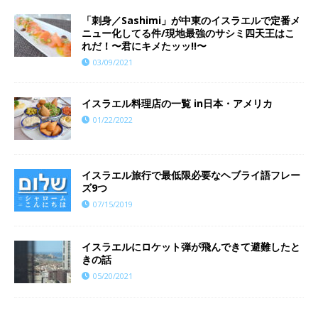
「刺身／Sashimi」が中東のイスラエルで定番メ
ニュー化してる件/現地最強のサシミ四天王はこ
れだ！〜君にキメたッッ!!〜
03/09/2021
イスラエル料理店の一覧 in日本・アメリカ
01/22/2022
イスラエル旅行で最低限必要なヘブライ語フレー
ズ9つ
07/15/2019
イスラエルにロケット弾が飛んできて避難したと
きの話
05/20/2021