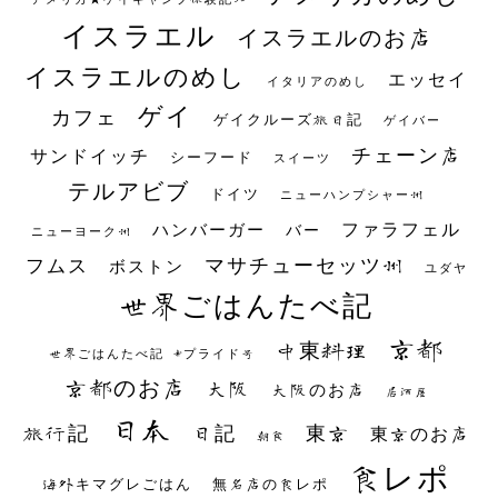
イスラエル
イスラエルのお店
イスラエルのめし
エッセイ
イタリアのめし
ゲイ
カフェ
ゲイクルーズ旅日記
ゲイバー
チェーン店
サンドイッチ
シーフード
スイーツ
テルアビブ
ドイツ
ニューハンプシャー州
ファラフェル
ハンバーガー
バー
ニューヨーク州
マサチューセッツ州
フムス
ボストン
ユダヤ
世界ごはんたべ記
京都
中東料理
世界ごはんたべ記 #プライド号
京都のお店
大阪
大阪のお店
居酒屋
日本
日記
東京
旅行記
東京のお店
朝食
食レポ
海外キマグレごはん
無名店の食レポ