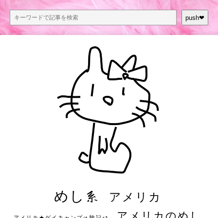
push❤︎
めし系
アメリカ
アメリカのめし
アメリカ★ゲイキャンプ体験記S3