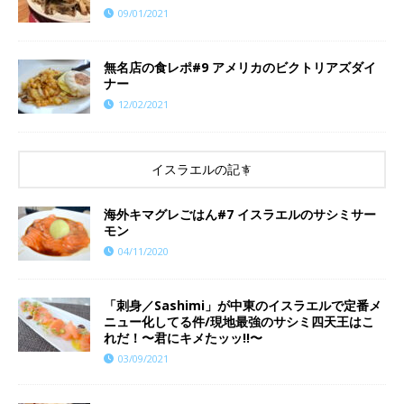
09/01/2021
無名店の食レポ#9 アメリカのビクトリアズダイ
ナー
12/02/2021
イスラエルの記事
海外キマグレごはん#7 イスラエルのサシミサー
モン
04/11/2020
「刺身／Sashimi」が中東のイスラエルで定番メ
ニュー化してる件/現地最強のサシミ四天王はこ
れだ！〜君にキメたッッ!!〜
03/09/2021