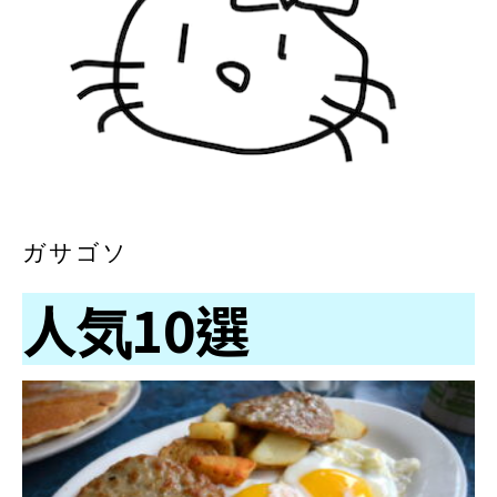
ガサゴソ
人気10選