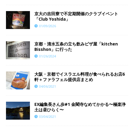
京大の吉田寮で不定期開催のクラブイベント
「Club Yoshida」
01/09/2026
京都・清水五条の立ち飲みピザ屋「kitchen
Bisshon」に行った
01/26/2024
大阪・京都でイスラエル料理が食べられるお店6
軒＋ファラフェル提供店まとめ
04/06/2021
EX編集長さん歩#1 金閣寺なめてかかる〜極楽浄
土は昼ひらく〜
03/04/2021