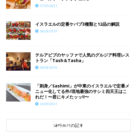
07/29/2021
イスラエルの定番ケバブ3種類と12品の解説
08/28/2019
テルアビブのヤッファで人気のグルジア料理レス
トラン「Tash＆Tasha」
08/08/2019
「刺身／Sashimi」が中東のイスラエルで定番メ
ニュー化してる件/現地最強のサシミ四天王はこ
れだ！〜君にキメたッッ!!〜
03/09/2021
海外旅行の記事