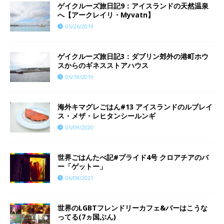
ゲイクルーズ旅日記9：アイスランドの天然温泉
へ【アークレイリ・Myvatn】
05/26/2019
ゲイクルーズ旅日記3：ダブリン郊外の港町ホウ
スからのギネスストアハウス
05/18/2019
海外キマグレごはん#13 アイスランドのルブレイ
ス・メザ・レヒタンシールンギ
05/09/2020
世界ごはんたべ記#プライド4号 クロアチアのバ
ー「ゲットー」
06/08/2021
世界のLGBTフレンドリーカフェ&バーはこうな
ってる(7ヵ国ぶん)