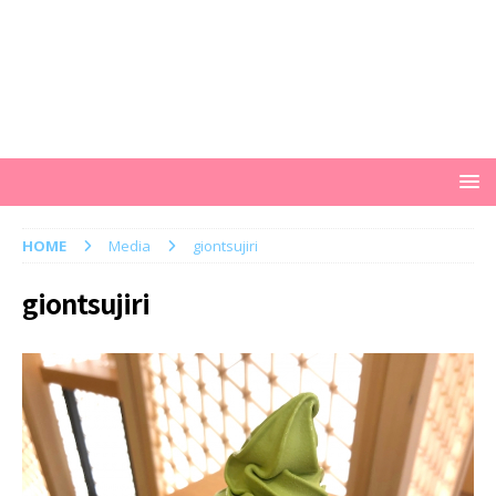
HOME
Media
giontsujiri
giontsujiri