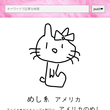
push❤︎
めし系
アメリカ
アメリカのめし
アメリカ★ゲイキャンプ体験記S3