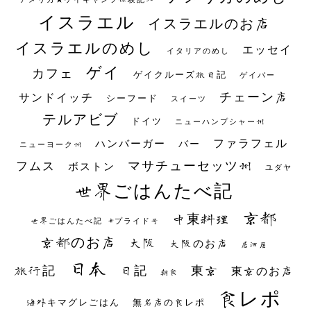
イスラエル
イスラエルのお店
イスラエルのめし
エッセイ
イタリアのめし
ゲイ
カフェ
ゲイクルーズ旅日記
ゲイバー
チェーン店
サンドイッチ
シーフード
スイーツ
テルアビブ
ドイツ
ニューハンプシャー州
ファラフェル
ハンバーガー
バー
ニューヨーク州
マサチューセッツ州
フムス
ボストン
ユダヤ
世界ごはんたべ記
京都
中東料理
世界ごはんたべ記 #プライド号
京都のお店
大阪
大阪のお店
居酒屋
日本
日記
東京
旅行記
東京のお店
朝食
食レポ
海外キマグレごはん
無名店の食レポ