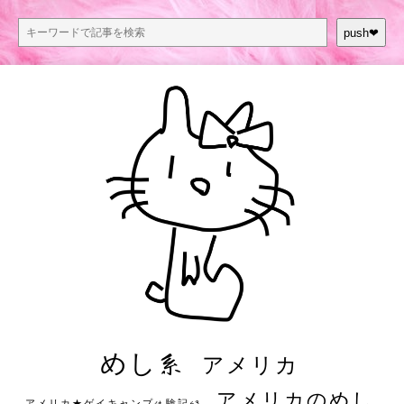
push❤︎
めし系
アメリカ
アメリカのめし
アメリカ★ゲイキャンプ体験記S3