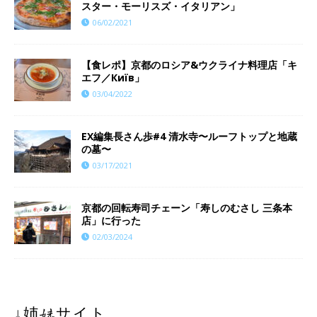
スター・モーリスズ・イタリアン」
06/02/2021
【食レポ】京都のロシア&ウクライナ料理店「キ
エフ／Київ」
03/04/2022
EX編集長さん歩#4 清水寺〜ルーフトップと地蔵
の墓〜
03/17/2021
京都の回転寿司チェーン「寿しのむさし 三条本
店」に行った
02/03/2024
↓姉妹サイト