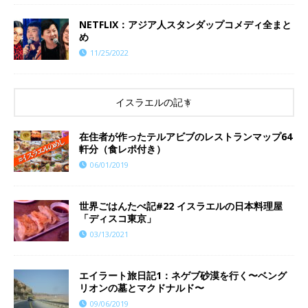
NETFLIX：アジア人スタンダップコメディ全まと
め
11/25/2022
イスラエルの記事
在住者が作ったテルアビブのレストランマップ64
軒分（食レポ付き）
06/01/2019
世界ごはんたべ記#22 イスラエルの日本料理屋
「ディスコ東京」
03/13/2021
エイラート旅日記1：ネゲブ砂漠を行く〜ベング
リオンの墓とマクドナルド〜
09/06/2019