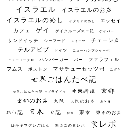
イスラエル
イスラエルのお店
イスラエルのめし
エッセイ
イタリアのめし
ゲイ
カフェ
ゲイクルーズ旅日記
ゲイバー
チェーン店
サンドイッチ
シーフード
スイーツ
テルアビブ
ドイツ
ニューハンプシャー州
ファラフェル
ハンバーガー
バー
ニューヨーク州
マサチューセッツ州
フムス
ボストン
ユダヤ
世界ごはんたべ記
京都
中東料理
世界ごはんたべ記 #プライド号
京都のお店
大阪
大阪のお店
居酒屋
日本
日記
東京
旅行記
東京のお店
朝食
食レポ
海外キマグレごはん
無名店の食レポ