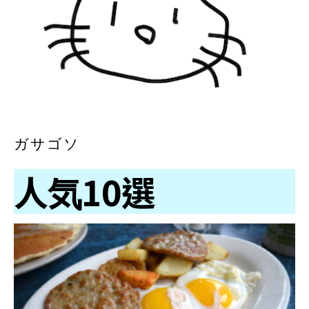
ガサゴソ
人気10選