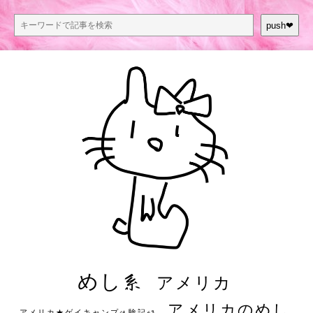
push❤︎
めし系
アメリカ
アメリカのめし
アメリカ★ゲイキャンプ体験記S3