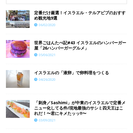
定番だけ厳選！イスラエル・テルアビブのおすす
め観光地9選
06/02/2020
世界ごはんたべ記#43 イスラエルのハンバーガー
屋「26ハンバーガーグルメ」
05/06/2021
イスラエルの「液卵」で卵料理をつくる
04/26/2020
「刺身／Sashimi」が中東のイスラエルで定番メ
ニュー化してる件/現地最強のサシミ四天王はこ
れだ！〜君にキメたッッ!!〜
03/09/2021