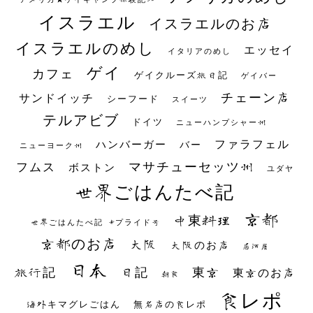
イスラエル
イスラエルのお店
イスラエルのめし
エッセイ
イタリアのめし
ゲイ
カフェ
ゲイクルーズ旅日記
ゲイバー
チェーン店
サンドイッチ
シーフード
スイーツ
テルアビブ
ドイツ
ニューハンプシャー州
ファラフェル
ハンバーガー
バー
ニューヨーク州
マサチューセッツ州
フムス
ボストン
ユダヤ
世界ごはんたべ記
京都
中東料理
世界ごはんたべ記 #プライド号
京都のお店
大阪
大阪のお店
居酒屋
日本
日記
東京
旅行記
東京のお店
朝食
食レポ
海外キマグレごはん
無名店の食レポ