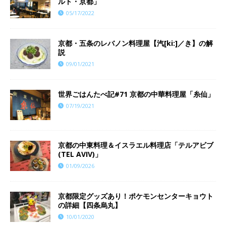
ルト・京都」
05/17/2022
京都・五条のレバノン料理屋【汽[ki:]／き】の解
説
09/01/2021
世界ごはんたべ記#71 京都の中華料理屋「糸仙」
07/19/2021
京都の中東料理＆イスラエル料理店「テルアビブ
(TEL AVIV)」
01/09/2026
京都限定グッズあり！ポケモンセンターキョウト
の詳細【四条烏丸】
10/01/2020