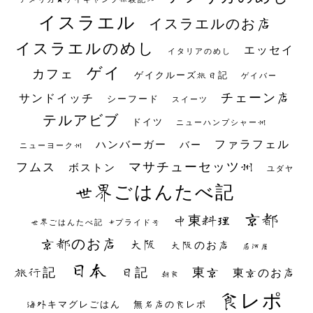
イスラエル
イスラエルのお店
イスラエルのめし
エッセイ
イタリアのめし
ゲイ
カフェ
ゲイクルーズ旅日記
ゲイバー
チェーン店
サンドイッチ
シーフード
スイーツ
テルアビブ
ドイツ
ニューハンプシャー州
ファラフェル
ハンバーガー
バー
ニューヨーク州
マサチューセッツ州
フムス
ボストン
ユダヤ
世界ごはんたべ記
京都
中東料理
世界ごはんたべ記 #プライド号
京都のお店
大阪
大阪のお店
居酒屋
日本
日記
東京
旅行記
東京のお店
朝食
食レポ
海外キマグレごはん
無名店の食レポ