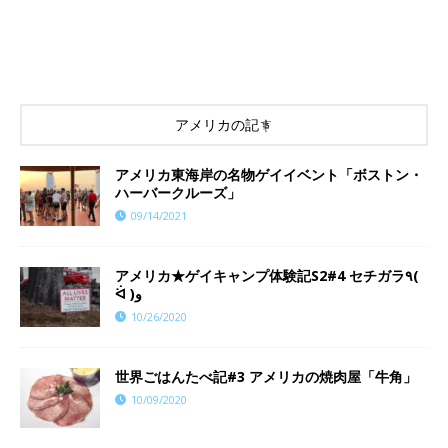
アメリカの記事
アメリカ東海岸の名物ゲイイベント「ボストン・
ハーバークルーズ」
09/14/2021
アメリカ★ゲイキャンプ体験記S2#4 セチガラ٩(
ᐛ )و
10/26/2020
世界ごはんたべ記#3 アメリカの焼肉屋「牛角」
10/09/2020