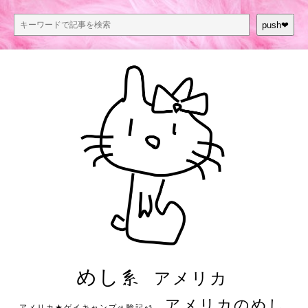
push❤︎
めし系
アメリカ
アメリカのめし
アメリカ★ゲイキャンプ体験記S3